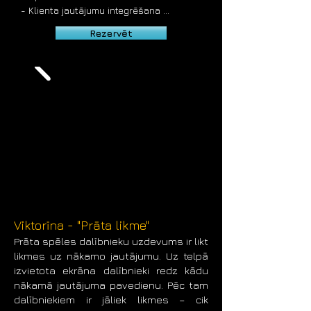
- Klienta jautājumu integrēšana 
viktorīnā.

Rezervēt
- Iespējama individuālu viktorīnas 
jautājumu un uzdevumu izstrāde.

- Jautājumos tiek izmantoti arī video, 
audio, foto un citi interaktīvi elementi

- Atbildēm tiek izmantotas bezvadu 
atbilžu pultis, pogas vai viedtālruņi.

- Iespējamas dažādas papildus 
aktivitātes spēles laikā.

- Dažādas erudīcijas spēles ilguma 
iespējas, atkarībā no pasākuma 
scenārija.

- Automatizēta spēles punktu 
skaitīšana un iegūto datu analīze.

Viktorīna - "Prāta likme"
- Erudīcijas spēli vada profesionāls un 
Prāta spēles dalībnieku uzdevums ir likt
atraktīvs pasākumu vadītājs.

likmes uz nākamo jautājumu. Uz telpā
- Viktorīna piemērota dažādiem 
izvietota ekrāna dalībnieki redz kādu
uzņēmumu pasākumiem, korporatīvajiem 
nākamā jautājuma pavedienu. Pēc tam
pasākumiem, semināriem, darba 
dalībniekiem ir jāliek likmes – cik
kolektīvu pasākumiem, team building 