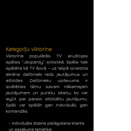
atbilžu pultis, pogas vai viedtālruņi.

- Iespējamas dažādas papildus 
aktivitātes spēles laikā.

- Dažādas erudīcijas spēles ilguma 
iespējas, atkarībā no pasākuma 
scenārija.

- Automatizēta spēles punktu 
skaitīšana un iegūto datu analīze.

Kategoriju viktorīna
- Erudīcijas spēli vada profesionāls un 
Viktorīna populārās TV erudīcijas
atraktīvs pasākumu vadītājs.

spēles “Jeopardy” stilistikā. Spēle tiek
- Viktorīna piemērota dažādiem 
spēlēta kā TV šovā – uz telpā izvietota
uzņēmumu pasākumiem, korporatīvajiem 
ekrāna dalībnieki redz jautājumus un
pasākumiem, semināriem, darba 
atbildes. Dalībnieku uzdevums ir
kolektīvu pasākumiem, team building 
izvēlēties tēmu savam nākamajam
aktivitātēm.

jautājumam un punktu skaitu, ko var
- Iespējama online erudīcijas spēle – 
iegūt par pareizi atbildētu jautājumu.
spēlēt var attālināti no jebkuras vietas 
Spēli var spēlēt gan individuāli, gan
pasaulē

komandās.
- Cena no 550 eur + PVN 21%
- Individuāla dizaina pielāgošana klienta 
un pasākuma tematikai.
