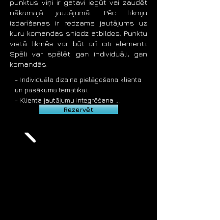
punktus viņi ir gatavi iegūt vai zaudēt
aktivitātēm, ballītēm, kāzām.

nākamajā jautājumā. Pēc likmju
- Iespējama online erudīcijas spēle – 
izdarīšanas ir redzams jautājums uz
spēlēt var attālināti no jebkuras vietas 
kuru komandas sniedz atbildes. Punktu
pasaulē

vietā likmēs var būt arī citi elementi.
- Cena no 550 eur + PVN 21%
Spēli var spēlēt gan individuāli, gan
komandās.
- Individuāla dizaina pielāgošana klienta 
un pasākuma tematikai.

- Klienta jautājumu integrēšana 
Rezervēt
viktorīnā.

- Iespējama individuālu viktorīnas 
jautājumu un uzdevumu izstrāde.

- Jautājumos tiek izmantoti arī video, 
audio, foto un citi interaktīvi elementi

- Atbildēm tiek izmantotas bezvadu 
atbilžu pultis, pogas vai viedtālruņi.

- Iespējamas dažādas papildus 
aktivitātes spēles laikā.

- Dažādas erudīcijas spēles ilguma 
iespējas, atkarībā no pasākuma 