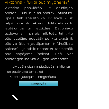
- Iespējama bilingvāla jautājumu 
Viktorīna - "Gribi būt miljonārs?"
projicēšana.

Viktorīna populārās TV erudīcijas
- Viktorīnu vada profesionāls un 
spēles “Gribi būt miljonārs?” stilistikā.
atraktīvs pasākumu vadītājs

Spēle tiek spēlēta kā TV šovā – uz
- Viktorīna piemērota dažādiem 
telpā izvietota ekrāna dalībnieki redz
uzņēmumu pasākumiem, korporatīvajiem 
jautājumus un atbildes. Dalībnieku
pasākumiem, semināriem, darba 
uzdevums ir pareizi atbildēt, lai tiktu
kolektīvu pasākumiem, team building 
pēc iespējas augstāk punktu skalā. Ik
aktivitātēm, kāzām, ballītēm.

pēc vairākiem jautājumiem ir “drošības
- Iespējamas online viktorīnas – spēlēt 
saliņas” – ja atbild nepareizi, tad zemāk
var arī attālināti no jebkuras vietas 
nav iespējams "nokrist". Spēli var
pasaulē.

spēlēt gan individuāli, gan komandās.
- Cena no 450 eur + PVN 21%
- Individuāla dizaina pielāgošana klienta 
un pasākuma tematikai.

- Klienta jautājumu integrēšana 
viktorīnā.

Rezervēt
- Iespējama individuālu viktorīnas 
jautājumu un uzdevumu izstrāde.

- Jautājumos tiek izmantoti arī video, 
audio, foto un citi interaktīvi elementi

- Atbildēm tiek izmantotas bezvadu 