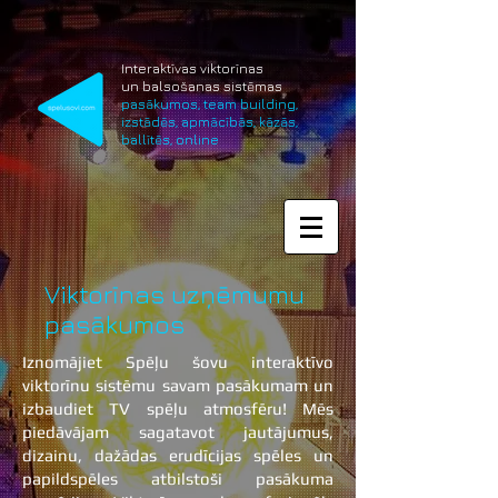
Interaktīvas viktorīnas
un balsošanas sistēmas
pasākumos, team building,
izstādēs, apmācībās, kāzās,
ballītēs, online
Viktorīnas uzņēmumu
pasākumos
Iznomājiet Spēļu šovu interaktīvo
viktorīnu sistēmu savam pasākumam un
izbaudiet TV spēļu atmosfēru! Mēs
piedāvājam sagatavot jautājumus,
dizainu, dažādas erudīcijas spēles un
papildspēles atbilstoši pasākuma