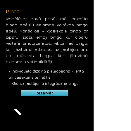
scenārija.

- Automatizēta spēles punktu 
Bingo
skaitīšana un iegūto datu analīze.

Izspēlējiet savā pasākumā iecienīto
- Erudīcijas spēli vada profesionāls un 
bingo spēli! Pieejamas vairākas bingo
atraktīvs pasākumu vadītājs.

spēļu variācijas - klasiskais bingo ar
- Viktorīna piemērota dažādiem 
ciparu izlozi, emoji bingo, kur ciparu
uzņēmumu pasākumiem, korporatīvajiem 
vietā ir emocijzīmītes, viktorīnas bingo,
pasākumiem, semināriem, darba 
kur jāatzīmē atbildes uz jautājumiem,
kolektīvu pasākumiem, team building 
un mūzikas bingo, kur jāatzīmē
aktivitātēm.

dziesmas vai izpildītāji.
- Iespējama online erudīcijas spēle – 
spēlēt var attālināti no jebkuras vietas 
- Individuāla dizaina pielāgošana klienta 
pasaulē

un pasākuma tematikai.

- Cena no 550 eur + PVN 21%
- Klienta jautājumu integrēšana bingo 
viktorīnā.

Rezervēt
- Iespējama individuālu viktorīnas 
jautājumu un uzdevumu izstrāde.

- Viktorīnas un mūzikas bingo tiek 
izmantoti arī video, audio un foto

- Atbildēm tiek izmantoti viedtālruņi, 
kuros jālejupielādē spēles lietotne.
