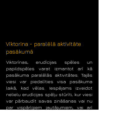
- Iespējamas dažādas papildus 
aktivitātes spēles laikā.

- Dažādas bingo spēles ilguma 
iespējas, atkarībā no pasākuma 
scenārija.

- Bingo spēli vada profesionāls un 
atraktīvs pasākumu vadītājs.

Viktorīna - paralēlā aktivitāte
- Bingo spēles piemērotas dažādiem 
pasākumā
uzņēmumu pasākumiem, korporatīvajiem 
pasākumiem, semināriem, darba 
Viktorīnas, erudīcijas spēles un
kolektīvu pasākumiem, team building 
papildspēles varat izmantot arī kā
aktivitātēm.

pasākuma paralēlās aktivitātes. Tajās
- Iespējama online bingo spēle – spēlēt 
viesi var piedalīties visa pasākuma
var attālināti no jebkuras vietas pasaulē

laikā, kad vēlas. Iespējams izveidot
- Cena no 300 eur + PVN 21%
nelielu erudīcijas spēļu stūrīti, kur viesi
var pārbaudīt savas zināšanas vai nu
par vispārīgiem jautājumiem, vai arī
konkrētu tēmu vai uzņēmumu.
- Viktorīnas iespējamas kā 
papildinājums citām aktivitātēm.

- Viktorīnas iespējams uzstādīt kā 