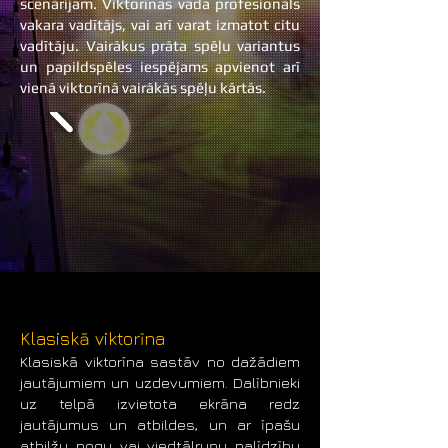
scenārijam. Viktorīnas vada profesionāls
vakara vadītājs, vai arī varat izmatot citu
vadītāju. Vairākus prāta spēļu variantus
un papildspēles iespējams apvienot arī
vienā viktorīnā vairākās spēļu kārtās.
Klasiskā viktorīna
Klasiskā viktorīna sastāv no dažādiem
jautājumiem un uzdevumiem. Dalībnieki
uz telpā izvietota ekrāna redz
jautājumus un atbildes, un ar īpašu
atbilžu pogu vai viedtālruņu palīdzību