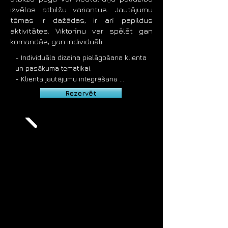
izvēlas atbilžu variantus. Jautājumu
tēmas ir dažādas, ir arī papildus
aktivitātes. Viktorīnu var spēlēt gan
komandās, gan individuāli.​
- Individuāla dizaina pielāgošana klienta 
un pasākuma tematikai.

- Klienta jautājumu integrēšana 
viktorīnā.

Rezervēt
- Iespējama individuālu viktorīnas 
jautājumu un uzdevumu izstrāde.

- Jautājumos tiek izmantoti arī video, 
audio, foto un citi interaktīvi elementi.

- Atbildēm tiek izmantotas bezvadu 
atbilžu pultis, pogas vai viedtālruņi.

- Dažādas papildus aktivitātes 
viktorīnas laikā.

- Plašas viktorīnas ilguma iespējas, 
atkarībā no pasākuma scenārija.

- Pilnībā automatizēta viktorīnas punktu 
skaitīšana un iegūto datu analīze.
